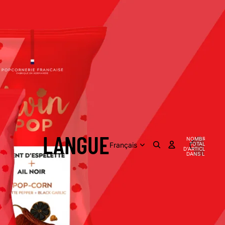
LANGUE
NOMBRE
TOTAL
D’ARTICLES
0
DANS LE
PANIER: 0