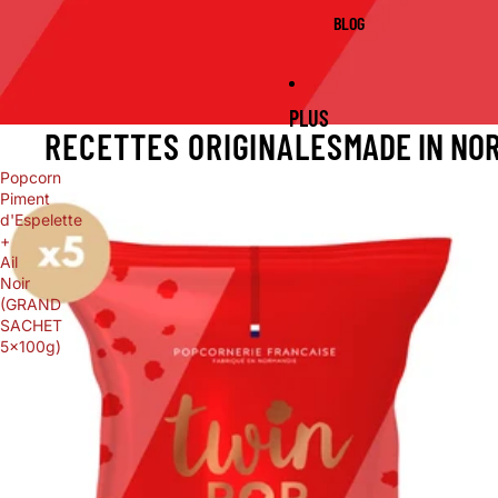
BLOG
PLUS
RECETTES ORIGINALES
MADE IN NO
Popcorn
Piment
d'Espelette
+
Ail
Noir
(GRAND
SACHET
5x100g)