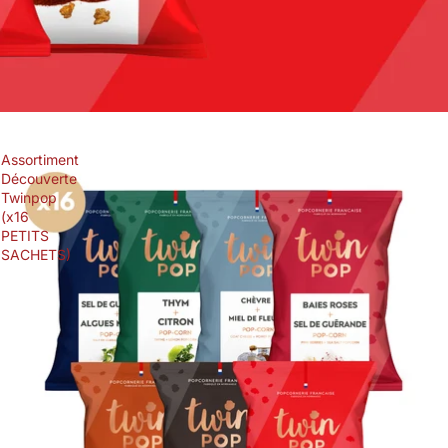
Assortiment
Découverte
Twinpop
(x16
PETITS
SACHETS)