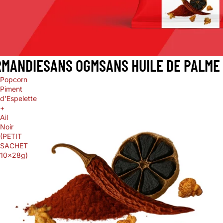
RMANDIE
SANS OGM
SANS HUILE DE PALME
Popcorn
Piment
d'Espelette
+
Ail
Noir
(PETIT
SACHET
10x28g)